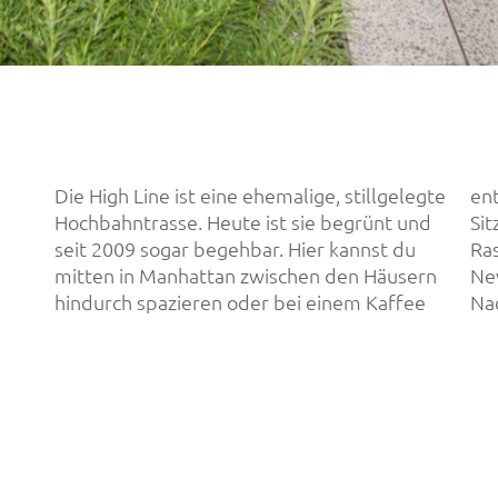
Die High Line ist eine ehemalige, stillgelegte
entspannen. Es gibt unzählige
Hochbahntrasse. Heute ist sie begrünt und
Sitzgelegenheiten und kleinere
seit 2009 sogar begehbar. Hier kannst du
Rasenflächen und sogar ein Café. Auch unter
mitten in Manhattan zwischen den Häusern
New Yorkern ein echter Tipp, um einen
hindurch spazieren oder bei einem Kaffee
Na